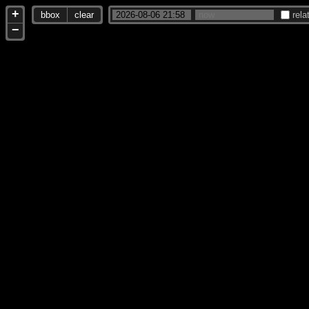
+
bbox
clear
rela
−