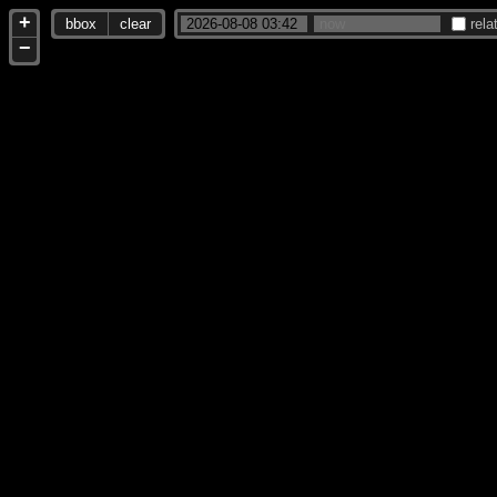
+
bbox
clear
rela
−