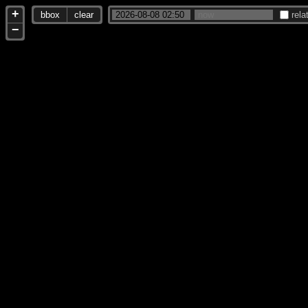
+
bbox
clear
rela
−