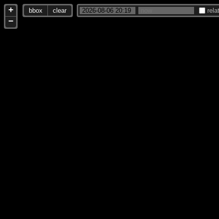
+
bbox
clear
rela
−