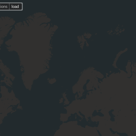
tions
load