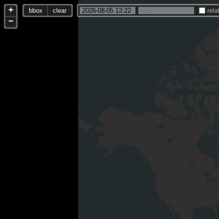
+
bbox
clear
rela
−