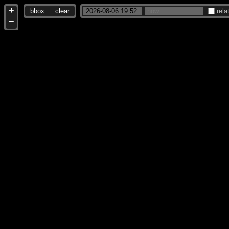
+
bbox
clear
rela
−