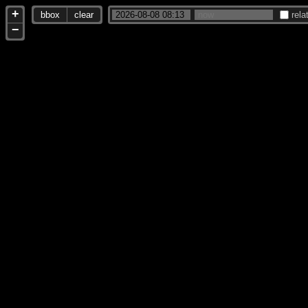
+
bbox
clear
rela
−