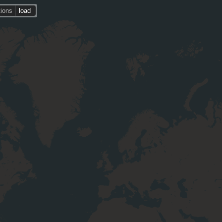
tions
load