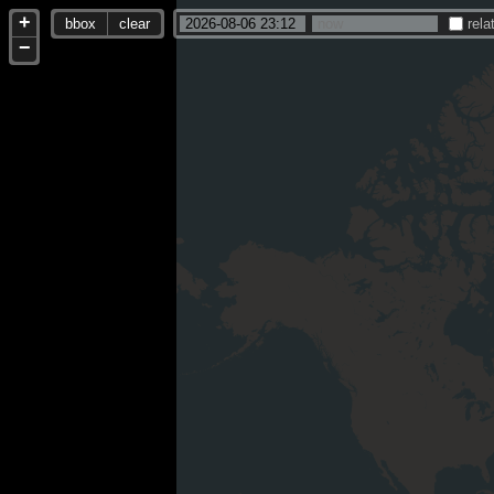
+
bbox
clear
rela
−