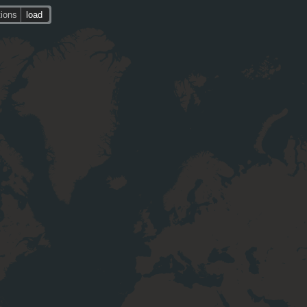
tions
load