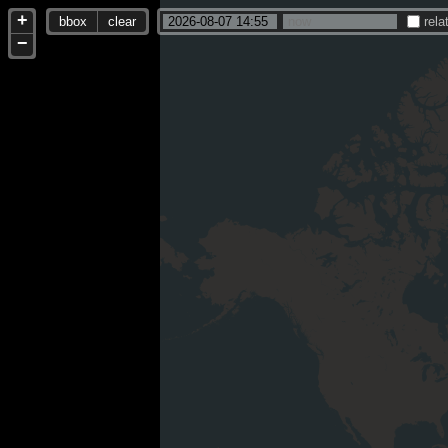
+
bbox
clear
rela
−