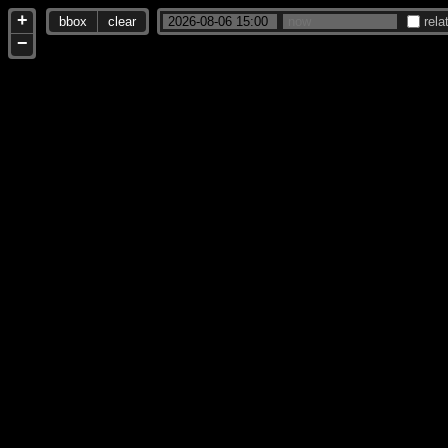
+
bbox
clear
rela
−