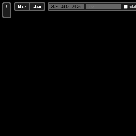
+
bbox
clear
rela
−