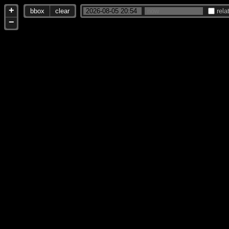
+
bbox
clear
rela
−