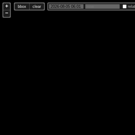
+
bbox
clear
rela
−