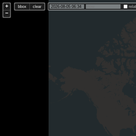
+
bbox
clear
rela
−