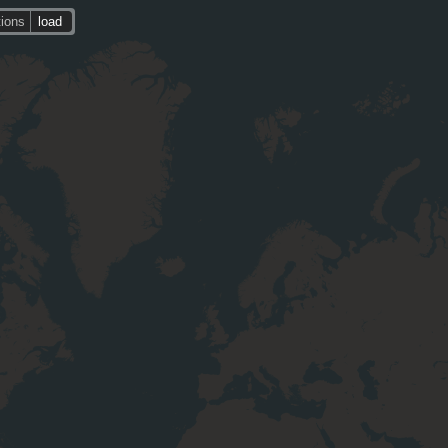
tions
load