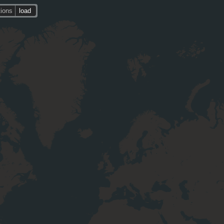
tions
load