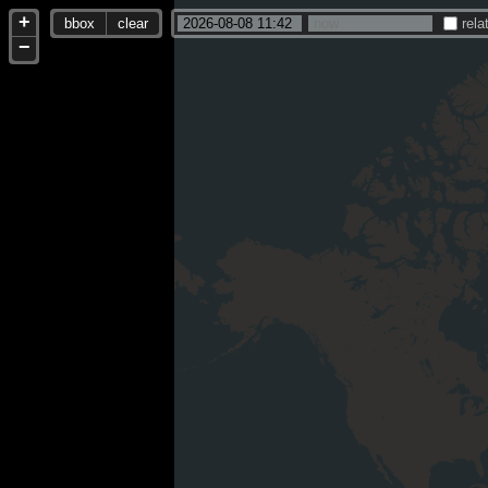
+
bbox
clear
rela
−