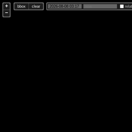
+
bbox
clear
rela
−