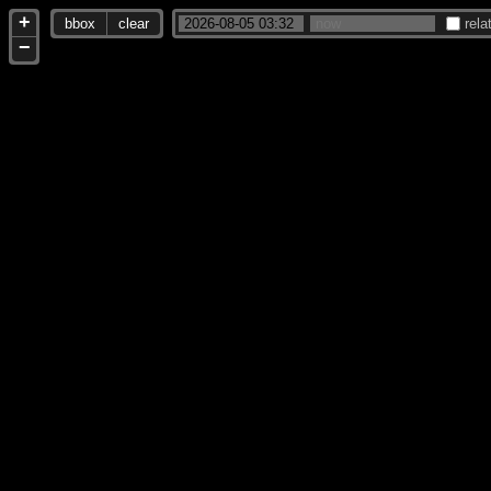
+
bbox
clear
rela
−