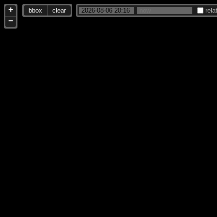
+
bbox
clear
rela
−