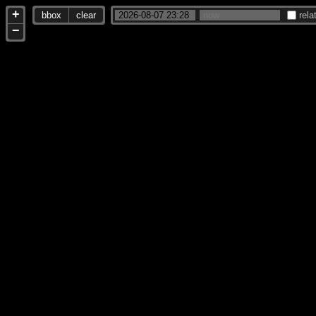
+
bbox
clear
rela
−