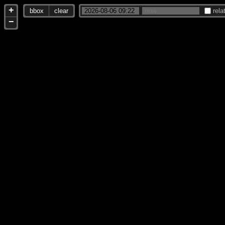
+
bbox
clear
rela
−