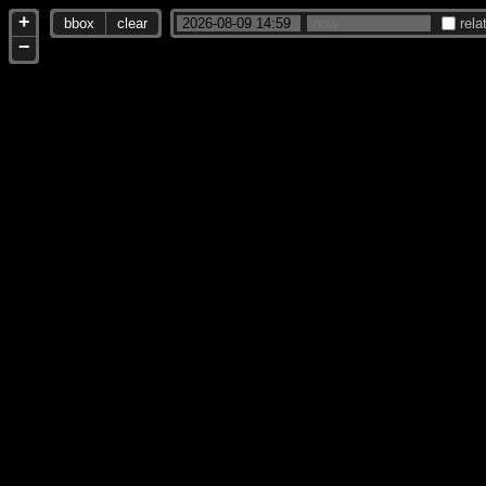
+
bbox
clear
rela
−