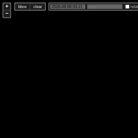
+
bbox
clear
rela
−