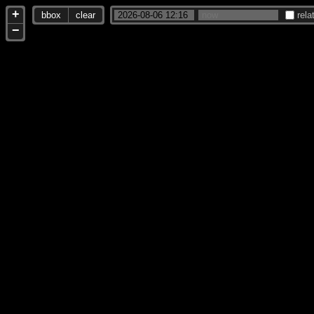
+
bbox
clear
rela
−