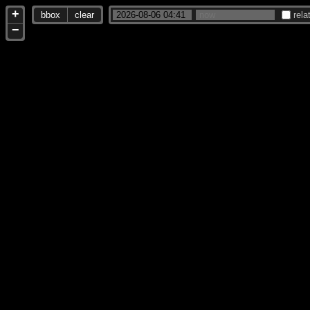
+
bbox
clear
rela
−