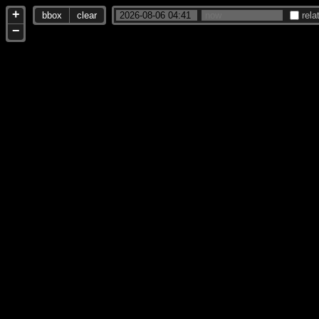
+
bbox
clear
rela
−