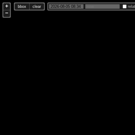
+
bbox
clear
rela
−