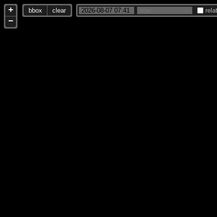
+
bbox
clear
rela
−