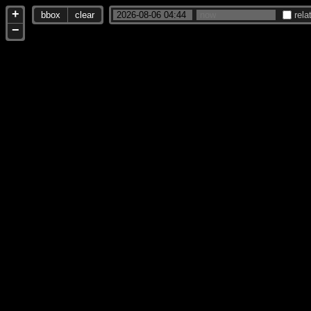
+
bbox
clear
rela
−