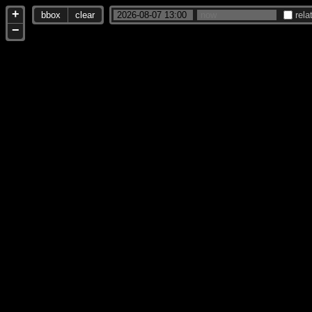
+
bbox
clear
rela
−