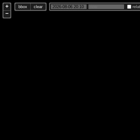
+
bbox
clear
rela
−