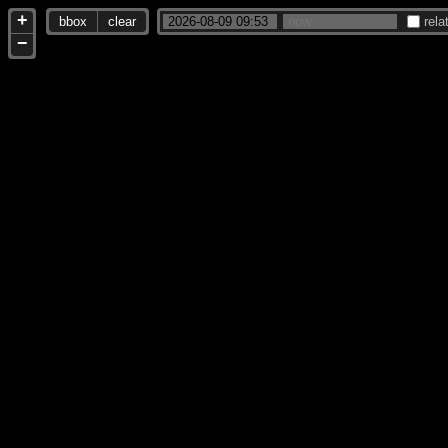
+
bbox
clear
rela
−