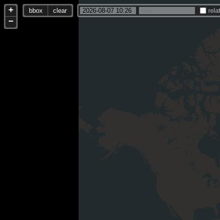
+
bbox
clear
rela
−