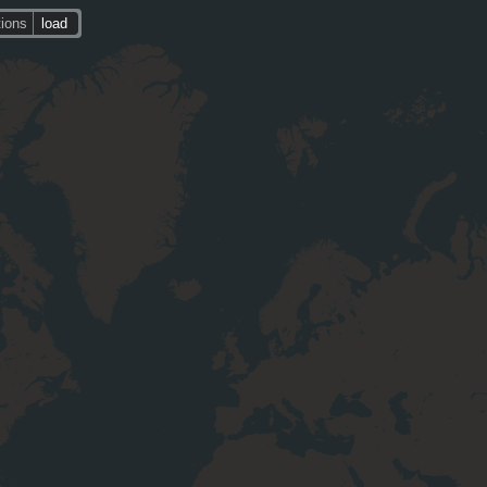
tions
load