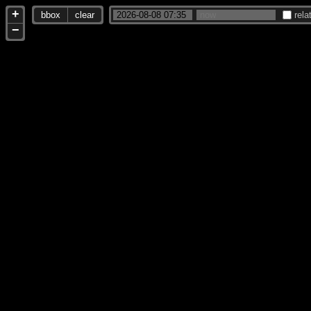
+
bbox
clear
rela
−