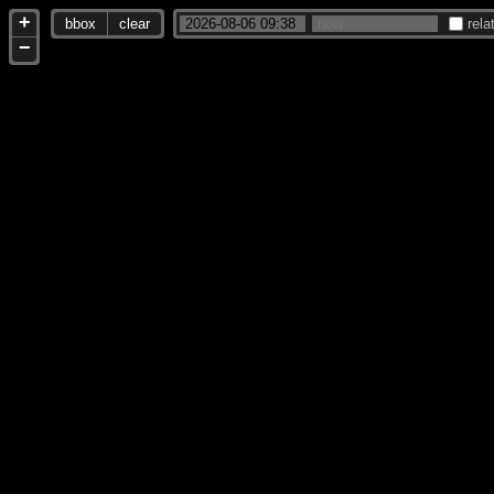
+
bbox
clear
rela
−