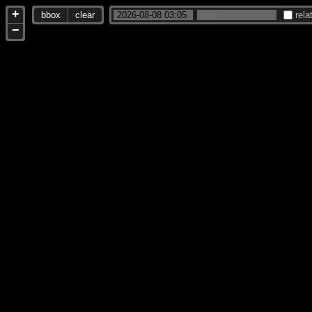
+
bbox
clear
rela
−