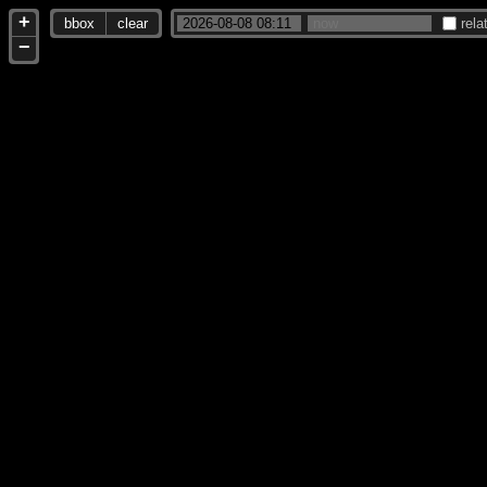
+
bbox
clear
rela
−