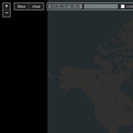
+
bbox
clear
rela
−