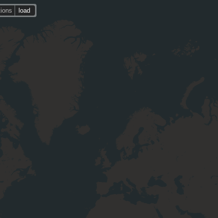
tions
load