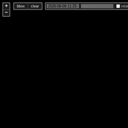
+
bbox
clear
rela
−