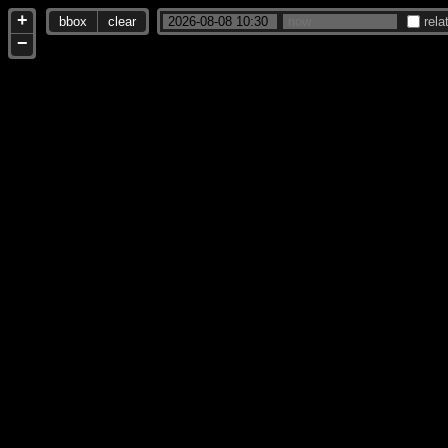
+
bbox
clear
rela
−