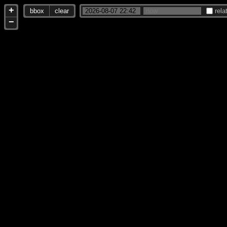
+
bbox
clear
rela
−