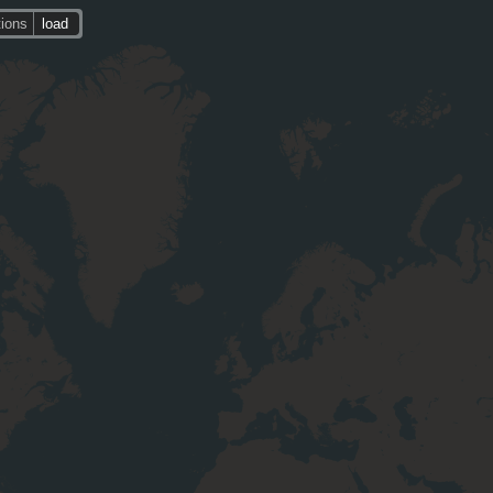
tions
load