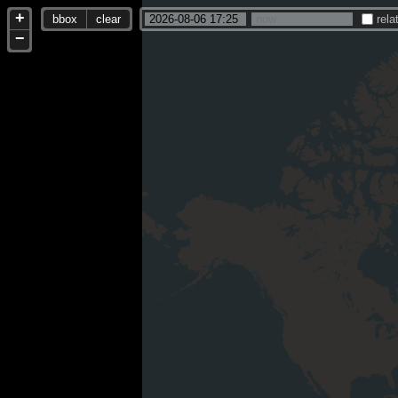
+
bbox
clear
rela
−