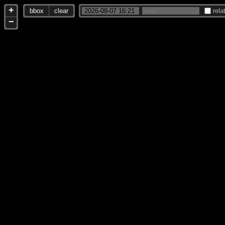
+
bbox
clear
rela
−