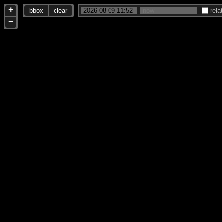
+
bbox
clear
rela
−