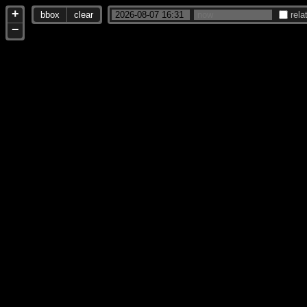
+
bbox
clear
rela
−