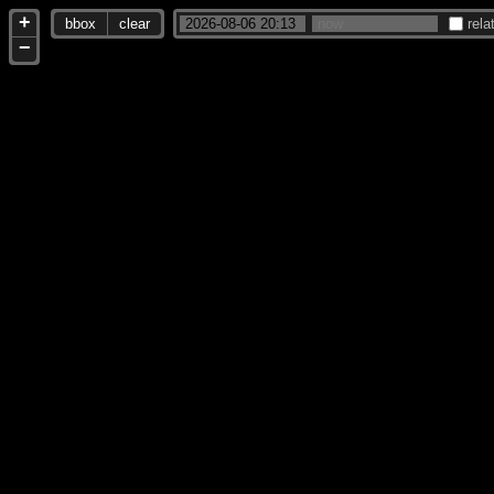
+
bbox
clear
rela
−