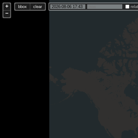
+
bbox
clear
rela
−