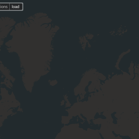
tions
load