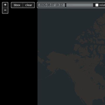
+
bbox
clear
rela
−