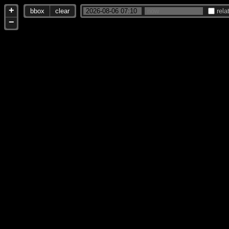
+
bbox
clear
rela
−