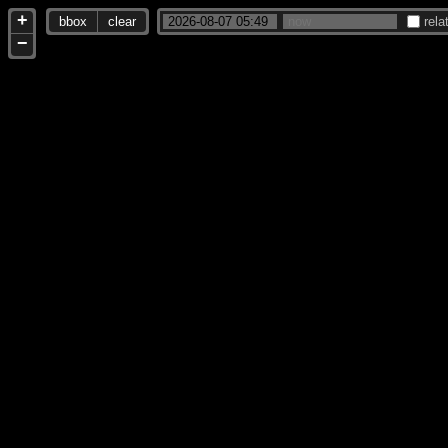
+
bbox
clear
rela
−