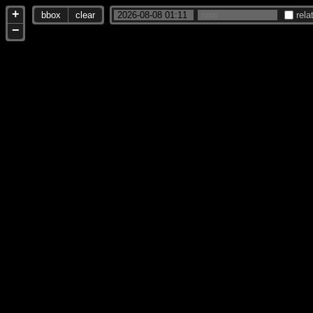
+
bbox
clear
rela
−